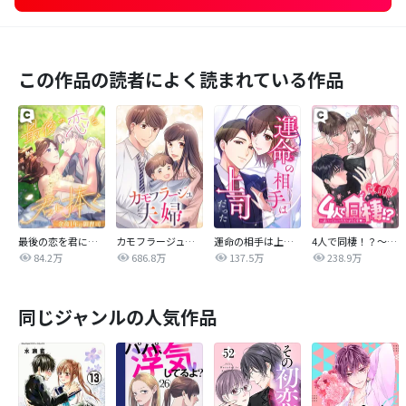
この作品の読者によく読まれている作品
最後の恋を君に捧ぐ～余命1年の御曹司～
カモフラージュ夫婦
運命の相手は上司だった
4人で同棲！？～逆ハーレムハウスへようこそ♥～【改訂版】
84.2万
686.8万
137.5万
238.9万
同じジャンルの人気作品