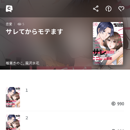
恋愛
5
サレてからモテます
椎葉きのこ, 風沢氷花
１
990
２