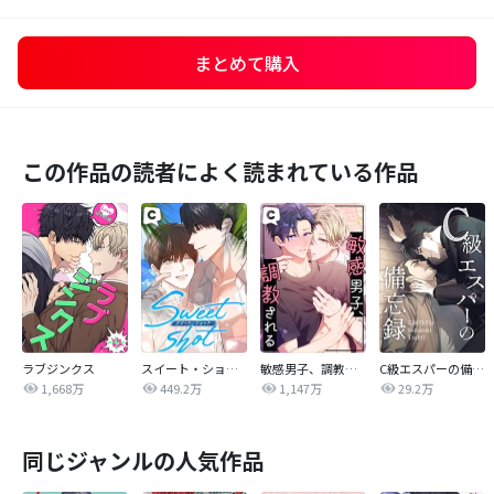
まとめて購入
この作品の読者によく読まれている作品
ラブジンクス
スイート・ショット
敏感男子、調教される
C級エスパーの備忘録
1,668万
449.2万
1,147万
29.2万
同じジャンルの人気作品