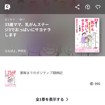
エッセイ
0
33歳ママ、乳がんステー
ジ3でおっぱいにサヨナラ
します
ななぽよ, 尹玲花
寛解までのポジティブ闘病記
990
全1巻を表示する