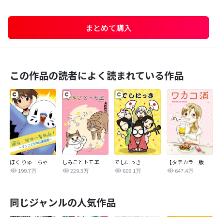
まとめて購入
この作品の読者によく読まれている作品
ぼく りゅーちゃん！ ～インコと500日漫画家～
しみことトモヱ
でしにっき
【タテカラー版】ワカコ酒
199.7万
229.3万
609.1万
647.4万
同じジャンルの人気作品