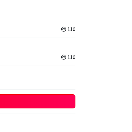
110
110