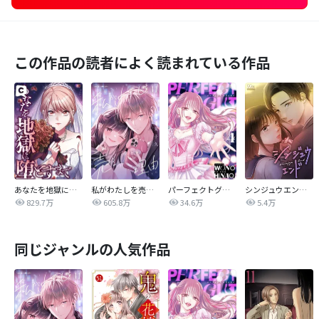
この作品の読者によく読まれている作品
あなたを地獄に堕とすまで
私がわたしを売る理由
パーフェクトグリッター
シンジュウエンド【タテヨミ】
829.7万
605.8万
34.6万
5.4万
同じジャンルの人気作品