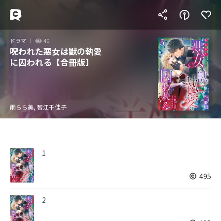
ドラマ
40
呪われた悪女は獣の執愛
に囚われる【合冊版】
雨らら美, 智江千佳子
1
495
2