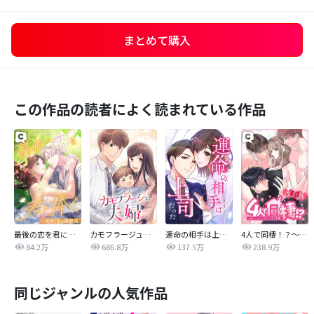
まとめて購入
この作品の読者によく読まれている作品
最後の恋を君に捧ぐ～余命1年の御曹司～
カモフラージュ夫婦
運命の相手は上司だった
4人で同棲！？～逆ハーレムハウスへようこそ♥～【改訂版】
84.2万
686.8万
137.5万
238.9万
同じジャンルの人気作品