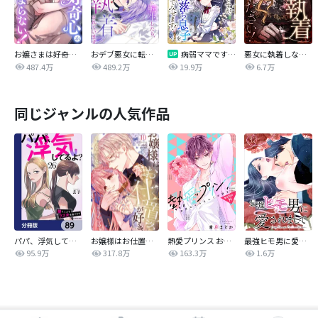
お嬢さまは好奇心が止まらない！
おデブ悪女に転生したら、なぜかラスボス王子様に執着されています
病弱ママですが、闇落ち息子を育ててみせます！【タテヨミ】
悪女に執着しないでください！【タテヨミ】
487.4万
489.2万
19.9万
6.7万
同じジャンルの人気作品
パパ、浮気してるよ？娘と二人でクズ夫を捨てます【分冊版】
お嬢様はお仕置きが好き
熱愛プリンス お兄ちゃんはキミが好き
最強ヒモ男に愛されまして
95.9万
317.8万
163.3万
1.6万