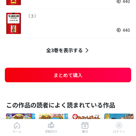
440
（３）
440
全3巻を表示する
まとめて購入
この作品の読者によく読まれている作品
はじめから読む
ホーム
受取BOX
曜日
ログイン