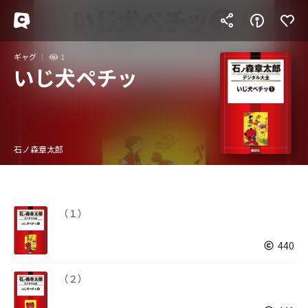
ギャグ
1
いじ犬ペチッ
石ノ森章太郎
（１）
440
（２）