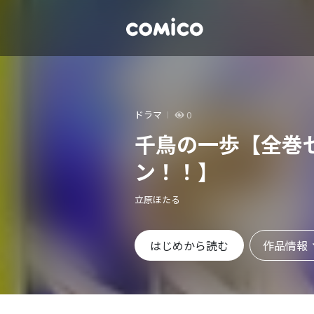
ドラマ
0
千鳥の一歩【全巻
ン！！】
立原ほたる
作品情報
はじめから読む