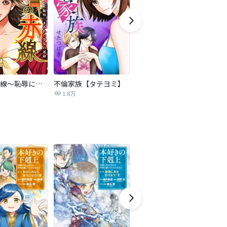
復讐の赤線～恥辱にまみれた少女の運命～【タテヨミ】
不倫家族【タテヨミ】
夫を社会的に抹殺する5つの方法
1.8万
629.6万