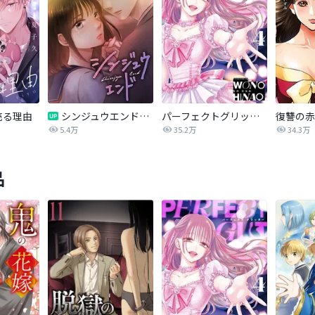
売る理由
シンジュウエンド【タテヨミ】
パーフェクトグリッター
5.4万
35.2万
34.3万
品