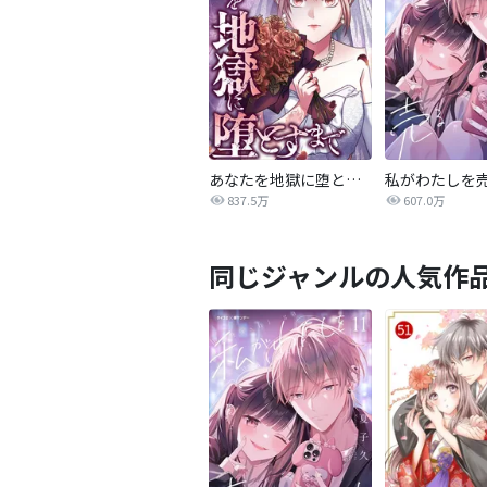
あなたを地獄に堕とすまで
私がわたしを
837.5万
607.0万
同じジャンルの人気作