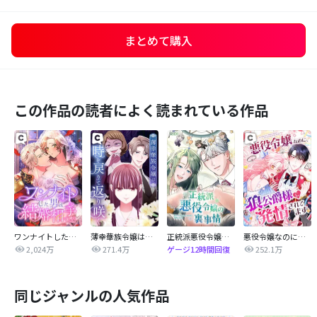
まとめて購入
この作品の読者によく読まれている作品
ワンナイトした男は結婚相手でした
薄幸華族令嬢は時を戻りて返り咲く
正統派悪役令嬢の裏事情
悪役令嬢なのに、狼公爵様に発情されてます
2,024万
271.4万
252.1万
ゲージ12時間回復
同じジャンルの人気作品