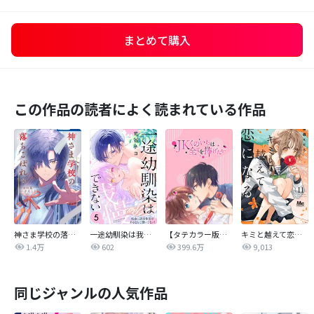
まとめて購入
この作品の読者によく読まれている作品
神さま学校の落ちこぼれ
一途幼馴染は我慢できない～吸血に誘淫作用があるなんて聞いてない！～
【タテカラー版】JKくのいちは全てを捧げたい
キミと越えて恋になる 単行本版
1.4万
602
399.6万
9,013
同じジャンルの人気作品