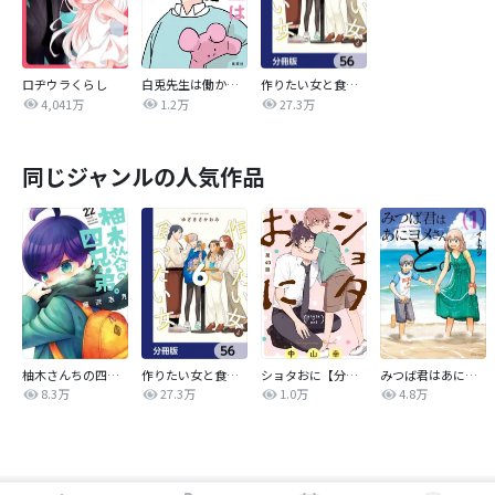
ロヂウラくらし
白兎先生は働かない【タテヨミ】
作りたい女と食べたい女【分冊版】
4,041万
1.2万
27.3万
同じジャンルの人気作品
柚木さんちの四兄弟。
作りたい女と食べたい女【分冊版】
ショタおに【分冊版】
みつば君はあにヨメさんと。
8.3万
27.3万
1.0万
4.8万