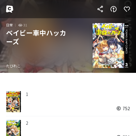
日常
31
ベイビー車中ハッカ
ーズ
たびれこ
1
752
2