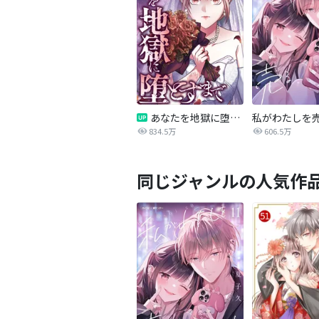
あなたを地獄に堕とすまで
私がわたしを
834.5万
606.5万
同じジャンルの人気作