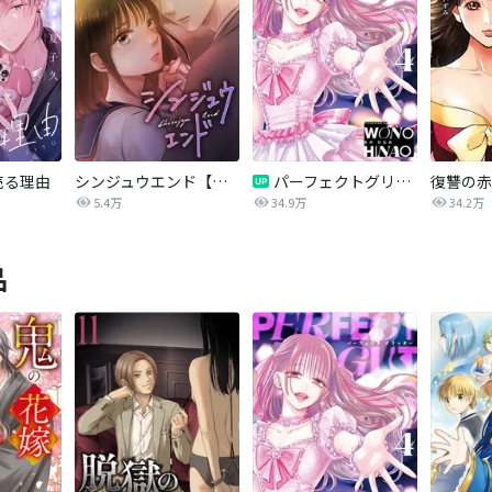
売る理由
シンジュウエンド【タテヨミ】
パーフェクトグリッター
5.4万
34.9万
34.2万
品