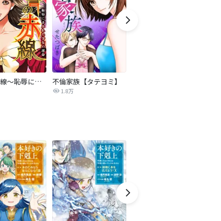
復讐の赤線～恥辱にまみれた少女の運命～【タテヨミ】
不倫家族【タテヨミ】
夫を社会的に抹殺する5つの方法
1.8万
629.5万