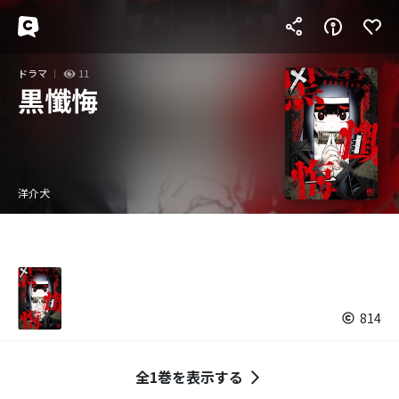
ドラマ
11
黒懺悔
洋介犬
814
全1巻を表示する