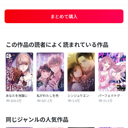
まとめて購入
この作品の読者によく読まれている作品
あなたを地獄に堕とすまで
私がわたしを売る理由
シンジュウエンド【タテヨミ】
パーフェクトグリッター
838.0万
607.2万
5.4万
35.3万
同じジャンルの人気作品