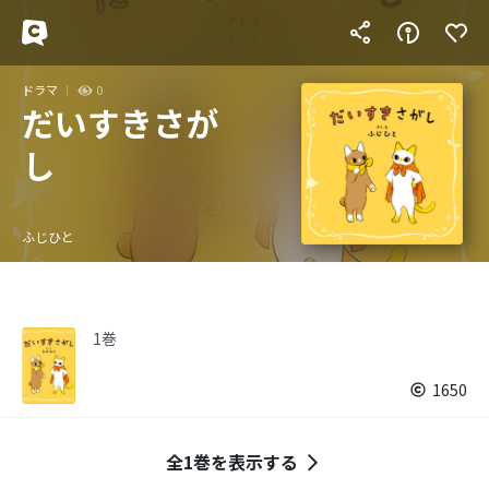
ドラマ
0
だいすきさが
し
ふじひと
1巻
1650
全1巻を表示する