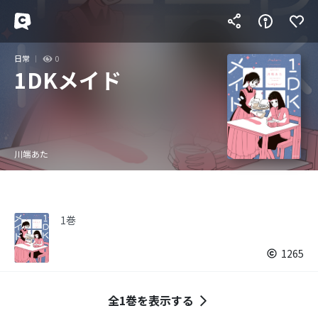
日常
0
1DKメイド
川端あた
1巻
1265
全1巻を表示する