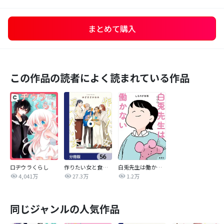
まとめて購入
この作品の読者によく読まれている作品
ロヂウラくらし
作りたい女と食べたい女【分冊版】
白兎先生は働かない【タテヨミ】
4,041万
27.3万
1.2万
同じジャンルの人気作品