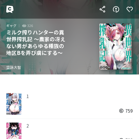
ギャグ
326
ミルク搾りハンターの異
世界搾乳記 ～農家の冴え
ない男があらゆる種族の
地区Bを弄び虜にする～
空詠大智
1
759
2