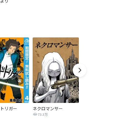
より
トリガー
ネクロマンサー
第３艦橋より
T
73.3万
121.1万