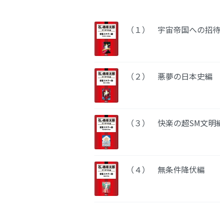
（１） 宇宙帝国への招
（２） 悪夢の日本史編
（３） 快楽の超SM文明
（４） 無条件降伏編