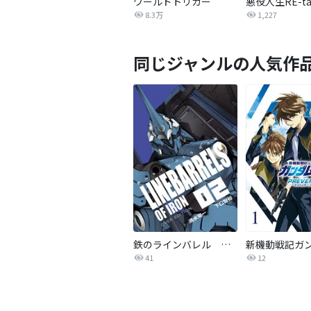
ワールドトリガー
8.3万
1,227
同じジャンルの人気作
鉄のラインバレル 完全版
41
12