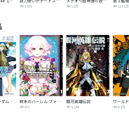
悪役人生RE-take【タテヨミ】
妖刀使いがチートスキルをもって異世界放浪 ～生まれ持ったチートは最強！！～
メテオ～超神速の救世主～【タテヨミ】
第３艦橋
1.0万
1.8万
121.1万
品
新機動戦記ガンダムW 0．5 PREVENTER-7
終末のハーレム ファンタジア セミカラー版
銀河英雄伝説
ワールド
472
4,149
8.3万