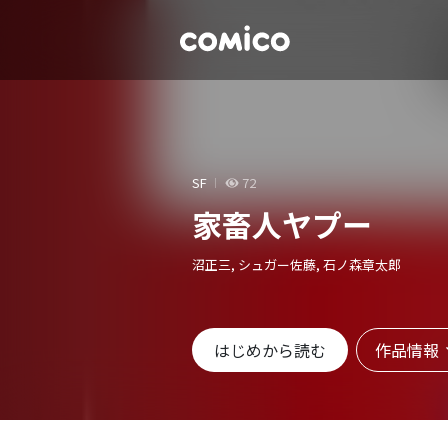
SF
72
家畜人ヤプー
沼正三, シュガー佐藤, 石ノ森章太郎
作品情報
はじめから読む