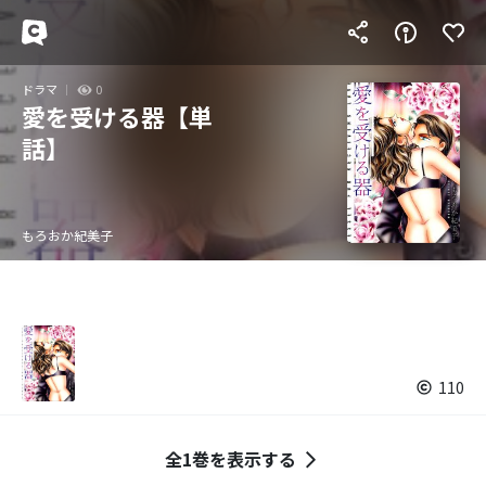
ドラマ
0
愛を受ける器【単
話】
もろおか紀美子
110
全1巻を表示する