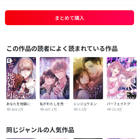
まとめて購入
この作品の読者によく読まれている作品
あなたを地獄に堕とすまで
私がわたしを売る理由
シンジュウエンド【タテヨミ】
パーフェクトグリッター
838.2万
607.3万
5.5万
35.4万
同じジャンルの人気作品