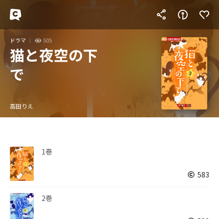
ドラマ
505
猫と夜空の下
で
高田りえ
1巻
583
2巻