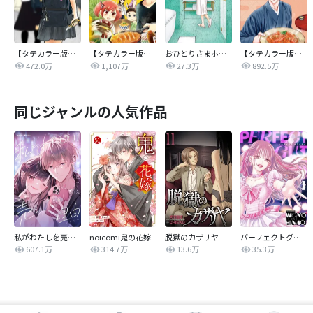
【タテカラー版】｢子供を殺してください｣という親たち
【タテカラー版】パパと親父のウチご飯
おひとりさまホテル
【タテカラー版】鹿楓堂よついろ日和
472.0万
1,107万
27.3万
892.5万
同じジャンルの人気作品
私がわたしを売る理由
noicomi鬼の花嫁
脱獄のカザリヤ
パーフェクトグリッター
607.1万
314.7万
13.6万
35.3万