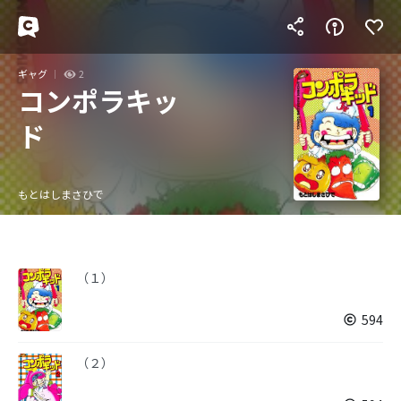
ギャグ
2
コンポラキッ
ド
もとはしまさひで
（１）
594
（２）