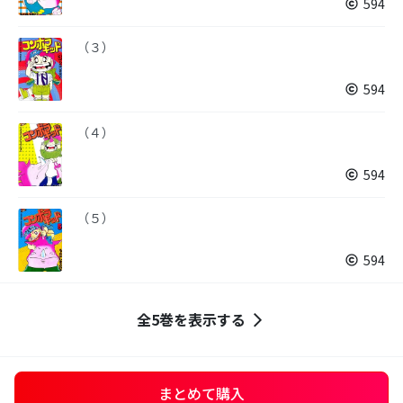
594
（３）
594
（４）
594
（５）
594
全5巻を表示する
まとめて購入