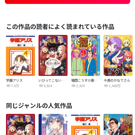
この作品の読者によく読まれている作品
学園アリス
いびってこない義母と義姉
増田こうすけ劇場 ギャグマンガ日和GB
今週のかなでさん
7.4万
9,824
2,929
1,448万
同じジャンルの人気作品