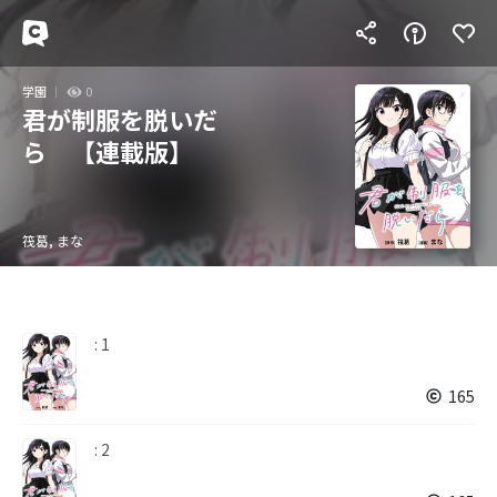
学園
0
君が制服を脱いだ
ら 【連載版】
筏葛, まな
: 1
165
: 2