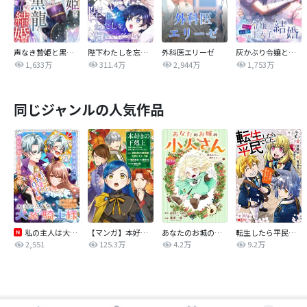
声なき贄姫と黒龍の結婚
陛下わたしを忘れてください
外科医エリーゼ
灰かぶり令嬢と行き遅れ元王太子の結婚
1,633万
311.4万
2,944万
1,753万
同じジャンルの人気作品
私の主人は大きな犬系騎士様
【マンガ】本好きの下剋上 第四部
あなたのお城の小人さん ～御飯下さい、働きますっ～（コミック）【分冊版】
転生したら平民でした。～生活水準に耐えられないので貴族を目指します～（コミック）
2,551
125.3万
4.2万
9.2万