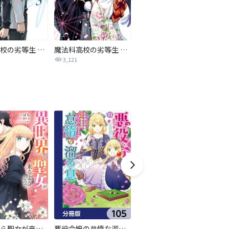
魔法科高校の劣等生 孤立編
魔法科高校の劣等生 四葉継承編
TS悪役令嬢神様転生善人追放配信RTA～嫌われ追放エンドを目指してるのに最強無双ロードから降りられない～
3,121
238
異世界から聖女が来るようなので、邪魔者は消えようと思います【分冊版】
悪役令嬢の怠惰な溜め息【分冊版】
夜伽の双子―贄姫は二人の王子に愛される―【マイクロ】