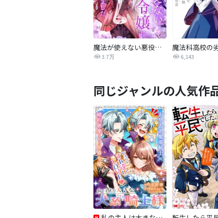
魔法が使えない悪役令嬢に転生しました【タテヨミ】
3.7万
6,143
同じジャンルの人気作
私の主人は大きな犬系騎士様