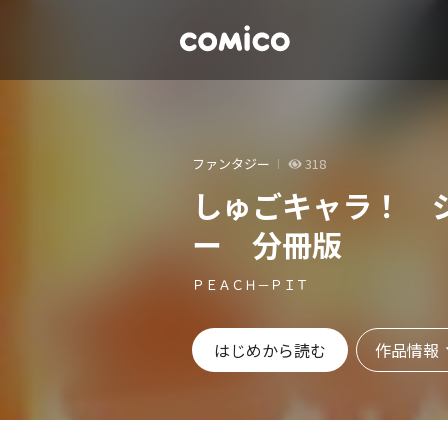
ファンタジー
318
しゅごキャラ！ 
ー 分冊版
ＰＥＡＣＨ－ＰＩＴ
作品情報
はじめから読む