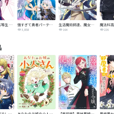
魔法科高校の劣等生 師族会議編
強すぎて勇者パーティーを卒業した最強剣士、魔法学園でも愛される
生活魔術師達、魔女の森に挑む
3,858
164
226
品
転生したら平民でした。～生活水準に耐えられないので貴族を目指します～（コミック）
あなたのお城の小人さん ～御飯下さい、働きますっ～（コミック）【分冊版】
【単話版】意地悪姉と呼ばれた令嬢、実はとても優れた魔法使いでした。@COMIC