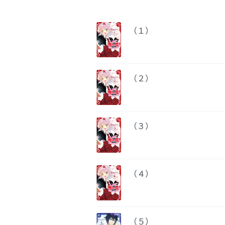
（１）
（２）
（３）
（４）
（５）