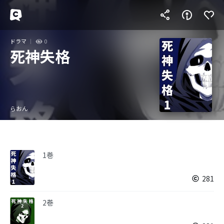
ドラマ
0
死神失格
らおん
1巻
281
2巻