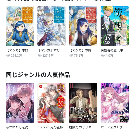
【マンガ】本好きの下剋上 第二部
【マンガ】本好きの下剋上 第三部
【マンガ】本好きの下剋上
傍観者の恋【単話売】
126.1万
127.6万
75.1万
4.0万
同じジャンルの人気作品
私がわたしを売る理由
noicomi鬼の花嫁
脱獄のカザリヤ
パーフェクトグリッター