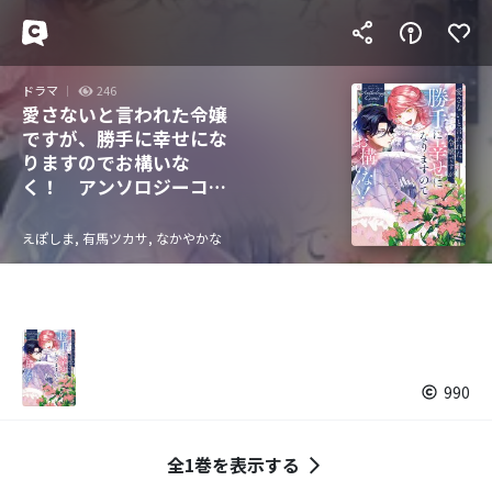
ドラマ
246
愛さないと言われた令嬢
ですが、勝手に幸せにな
りますのでお構いな
く！ アンソロジーコミ
ック
えぽしま, 有馬ツカサ, なかやかな
990
全1巻を表示する