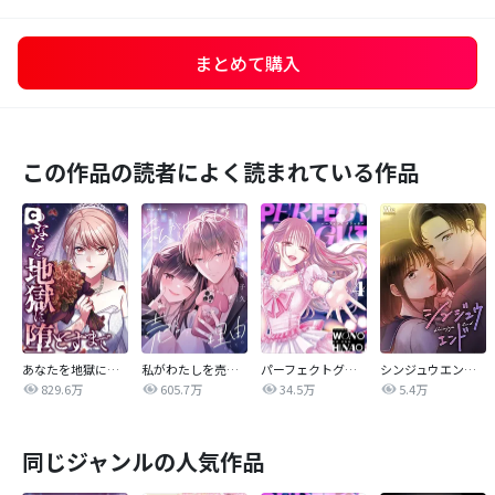
まとめて購入
この作品の読者によく読まれている作品
あなたを地獄に堕とすまで
私がわたしを売る理由
パーフェクトグリッター
シンジュウエンド【タテヨミ】
829.6万
605.7万
34.5万
5.4万
同じジャンルの人気作品