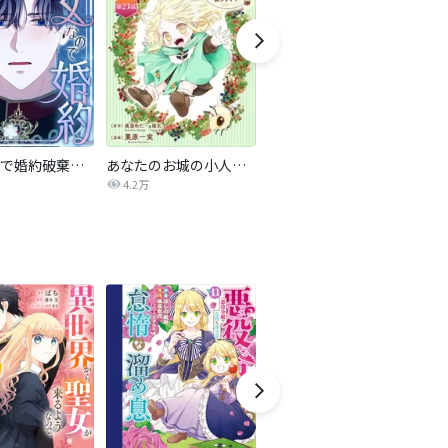
悪女なので婚約破棄して差し上げます
あなたのお城の小人さん ～御飯下さい、働きますっ～（コミック）【分冊版】
追放聖女のどろんこ農園生活～いつのまにか隣国を救ってしまいました～（コミック）
4.2万
5.5万