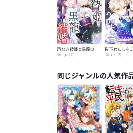
声なき贄姫と黒龍の結婚
1,634万
311.5万
同じジャンルの人気作