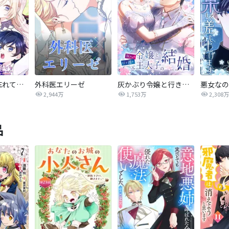
陛下わたしを忘れてください
外科医エリーゼ
灰かぶり令嬢と行き遅れ元王太子の結婚
2,944万
1,753万
2,308万
品