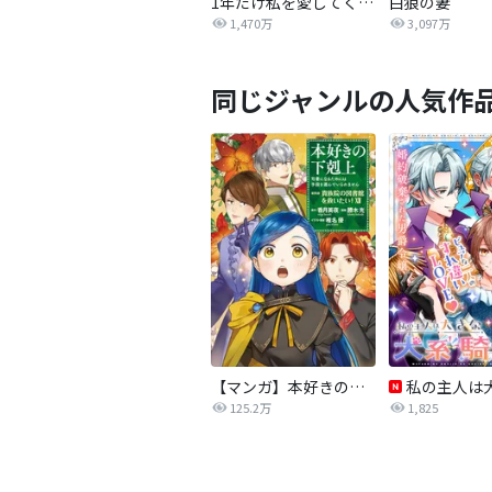
1年だけ私を愛してください
白狼の妻
1,470万
3,097万
同じジャンルの人気作
【マンガ】本好きの下剋上 第四部
125.2万
1,825