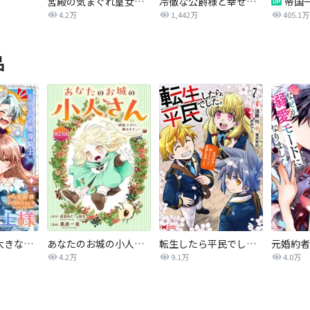
宮殿の気まぐれ皇女【タテヨミ】
冷徹な公爵様と幸せな家族になる方法
4.2万
1,442万
405.1万
品
私の主人は大きな犬系騎士様
あなたのお城の小人さん ～御飯下さい、働きますっ～（コミック）【分冊版】
転生したら平民でした。～生活水準に耐えられないので貴族を目指します～（コミック）
4.2万
9.1万
4.0万