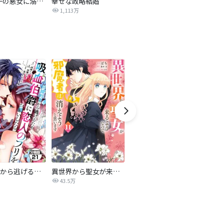
帝国一の悪女に溺愛がとまりません！
幸せな政略結婚
義家族に執着されています
1,113万
211.9万
元婚約者から逃げるため吸血伯爵に恋人のフリをお願いしたら、なぜか溺愛モードになりました 分冊版
異世界から聖女が来るようなので、邪魔者は消えようと思います【分冊版】
悪役令嬢の怠惰な溜め息【分冊版】
傷
43.5万
18.2万