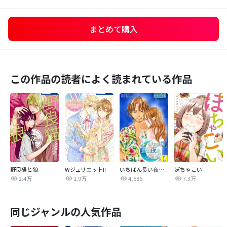
まとめて購入
この作品の読者によく読まれている作品
野良猫と狼
WジュリエットII
いちばん長い夜をよろしく
ぽちゃこい
2.4万
1.9万
4,586
7.3万
同じジャンルの人気作品