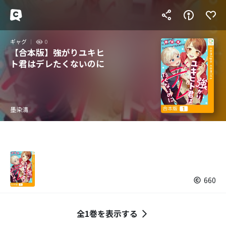
ギャグ
0
【合本版】強がりユキヒ
ト君はデレたくないのに
墨染清
660
全1巻を表示する