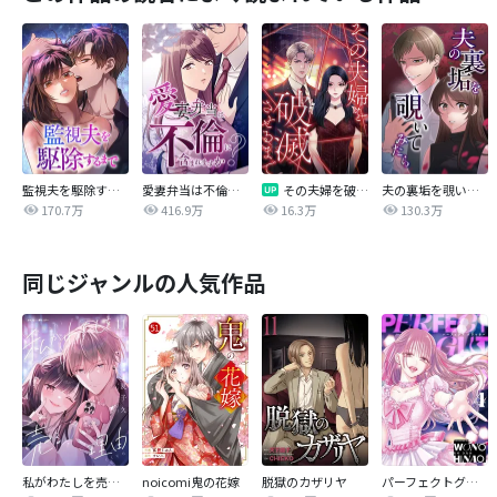
監視夫を駆除するまで
愛妻弁当は不倫に含まれますか？
その夫婦を破滅させるまで
夫の裏垢を覗いてみたら
170.7万
416.9万
16.3万
130.3万
同じジャンルの人気作品
私がわたしを売る理由
noicomi鬼の花嫁
脱獄のカザリヤ
パーフェクトグリッター