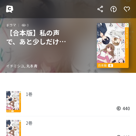
ドラマ
0
【合本版】私の声
で、あと少しだけ…
イチミシユ, 丸本青
1巻
440
2巻