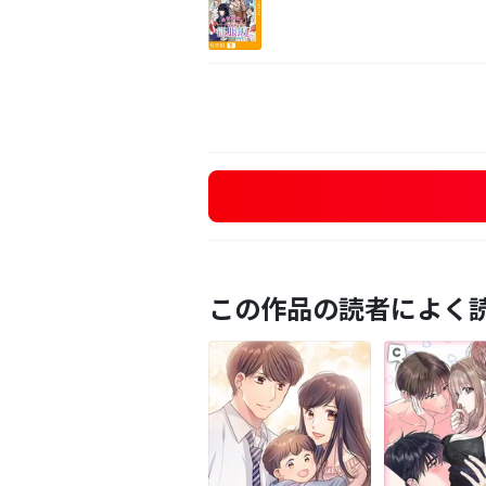
この作品の読者によく