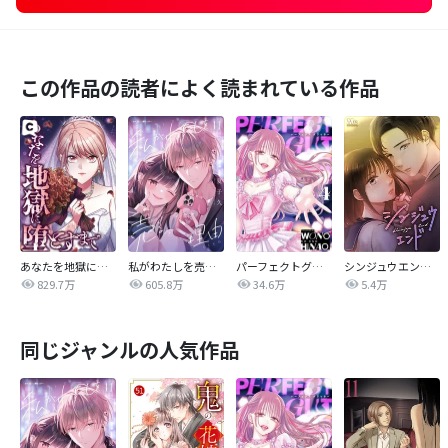
この作品の読者によく読まれている作品
あなたを地獄に堕とすまで
私がわたしを売る理由
パーフェクトグリッター
シンジュウエンド【タテヨミ】
829.7万
605.8万
34.6万
5.4万
同じジャンルの人気作品