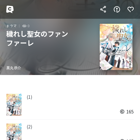
ドラマ
0
穢れし聖女のファン
ファーレ
黒丸恭介
(1)
165
(2)