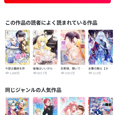
この作品の読者によく読まれている作品
今世は義妹を許しません
後悔はいいから殺してください
旦那様、稼いで離婚させていただきます！
氷華の騎士【タテヨミ】
1,000万
815.7万
139.3万
11.0万
同じジャンルの人気作品