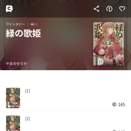
ファンタジー
0
緑の歌姫
やまのせりか
(1)
165
(2)