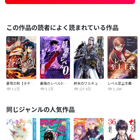
この作品の読者によく読まれている作品
蒼穹の剣【タテヨミ】
最強のレベル0 -解析スキルで完全無双-【タテヨミ】
終末のワルキューレ
レベル至上主義【タテヨミ】
3.2万
3.1万
127.4万
3,184
同じジャンルの人気作品