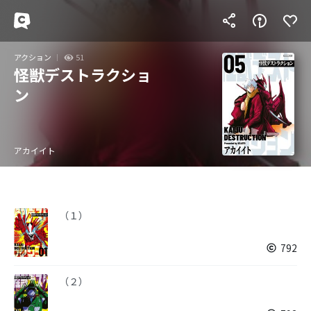
アクション
51
怪獣デストラクショ
ン
アカイイト
（１）
792
（２）