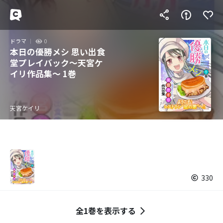
ドラマ
0
本日の優勝メシ 思い出食
堂プレイバック～天宮ケ
イリ作品集～ 1巻
天宮ケイリ
330
全1巻を表示する