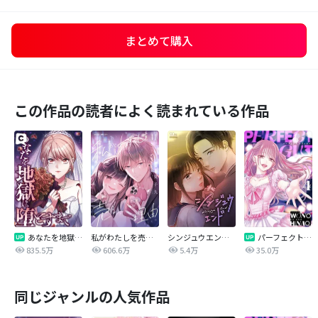
まとめて購入
この作品の読者によく読まれている作品
あなたを地獄に堕とすまで
私がわたしを売る理由
シンジュウエンド【タテヨミ】
パーフェクトグリッター
835.5万
606.6万
5.4万
35.0万
同じジャンルの人気作品