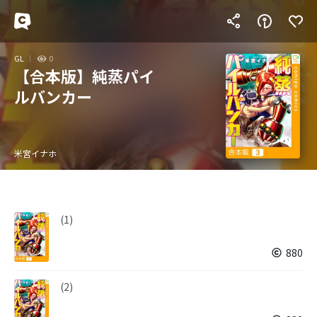
GL
0
【合本版】純蒸パイ
ルバンカー
米宮イナホ
(1)
880
(2)