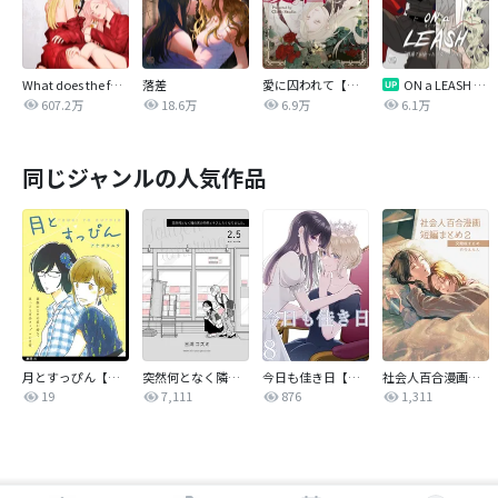
What does the fox say?
落差
愛に囚われて【タテヨミ】
ON a LEASH ~ 戦場で出会った彼女に囚われて ~【改訂版】
607.2万
18.6万
6.9万
6.1万
同じジャンルの人気作品
月とすっぴん【単話】
突然何となく隣の席の同僚と…
今日も佳き日【連載版】
社会人百合漫画短編まとめ
19
7,111
876
1,311