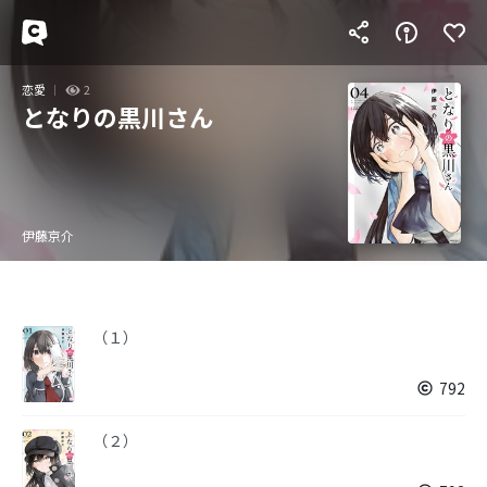
恋愛
2
となりの黒川さん
伊藤京介
（１）
792
（２）