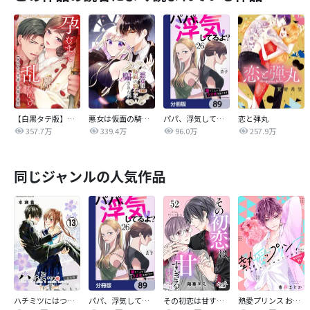
【白黒タテ版】孕むまで乱れいけ～身代わり花嫁と軍服の猛愛
悪女は仮面の騎士に騙されない
パパ、浮気してるよ？娘と二人でクズ夫を捨てます【分冊版】
恋と弾丸
357.7万
339.4万
96.0万
257.9万
同じジャンルの人気作品
ハチミツにはつこい
パパ、浮気してるよ？娘と二人でクズ夫を捨てます【分冊版】
その初恋は甘すぎる～恋愛処女には刺激が強い～
熱愛プリンス お兄ちゃんはキミが好き