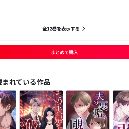
全12巻を表示する
まとめて購入
読まれている作品