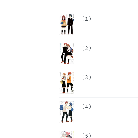
（１）
（２）
（３）
（４）
（５）