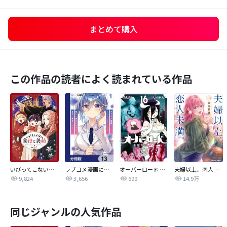
まとめて購入
この作品の読者によく読まれている作品
いびってこない義母と義姉
ラブコメ漫画に入ってしまったので、推しの負けヒロインを全力で幸せにする【分冊版】
オーバーロード 不死者のOh!
夫婦以上、恋人未満。【分冊版】
9,824
3,656
699
14.9万
同じジャンルの人気作品