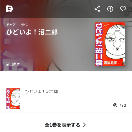
ギャグ
1
ひどいよ！沼二郎
業田良家
ひどいよ！沼二郎
770
全1巻を表示する