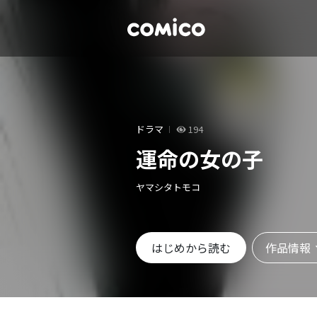
ドラマ
194
運命の女の子
ヤマシタトモコ
作品情報
はじめから読む