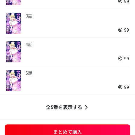
99
3話
99
4話
99
5話
99
全5巻を表示する
まとめて購入