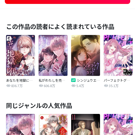
この作品の読者によく読まれている作品
あなたを地獄に堕とすまで
私がわたしを売る理由
シンジュウエンド【タテヨミ】
パーフェクトグリッター
836.7万
606.8万
5.4万
35.1万
同じジャンルの人気作品