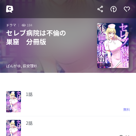
ドラマ
184
セレブ病院は不倫の
巣窟 分冊版
ぱんがゆ, 荻安理紗
1話
無料
2話