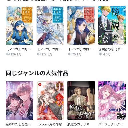
【マンガ】本好きの下剋上 第二部
【マンガ】本好きの下剋上 第三部
【マンガ】本好きの下剋上
傍観者の恋【単話売】
126.1万
127.6万
75.1万
4.0万
同じジャンルの人気作品
私がわたしを売る理由
noicomi鬼の花嫁
脱獄のカザリヤ
パーフェクトグリッター