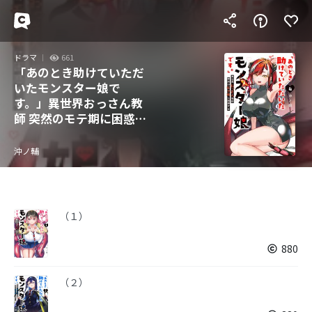
ドラマ
661
「あのとき助けていただ
いたモンスター娘で
す。」異世界おっさん教
師 突然のモテ期に困惑す
る
沖ノ輔
（１）
880
（２）