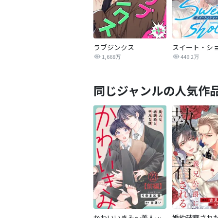
ラブジンクス
スイート・シ
1,668万
449.2万
同じジャンルの人気作
かわいいきみ～美人な幼馴染と平凡な僕～