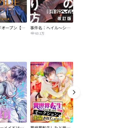
ワイドオープン【改訂版】
事件名：へイル～シャチの狩り方～【改訂版】
激痛～執着の檻～
63.1万
207.2万
オレ様マーメイドは発情中～王子様は貧乏学生がお好き～
異世界転生したと思ったら早速オークションへ出品されてしまいました【単話】
これから俺は、後輩に抱かれます
特