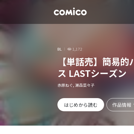
BL
1,172
【単話売】簡易的
ス LASTシーズン
赤原ねぐ, 瀬森菜々子
作品情報
はじめから読む