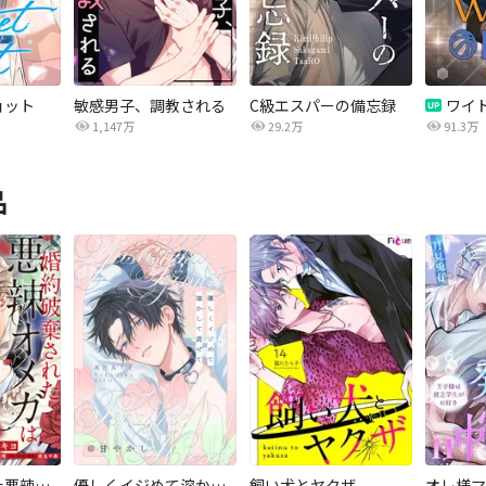
ョット
敏感男子、調教される
C級エスパーの備忘録
1,147万
29.2万
91.3万
品
婚約破棄された悪辣オメガは義兄公爵に執着される 【連載版】
優しくイジめて溶かして混ぜて
飼い犬とヤクザ