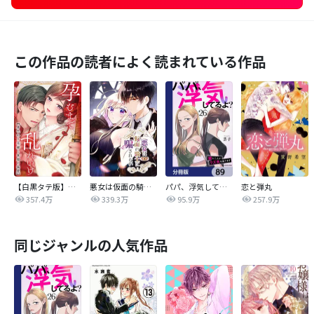
この作品の読者によく読まれている作品
【白黒タテ版】孕むまで乱れいけ～身代わり花嫁と軍服の猛愛
悪女は仮面の騎士に騙されない
パパ、浮気してるよ？娘と二人でクズ夫を捨てます【分冊版】
恋と弾丸
357.4万
339.3万
95.9万
257.9万
同じジャンルの人気作品