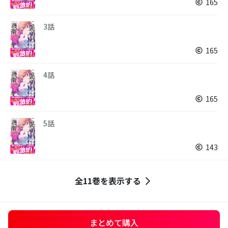
165
3話
165
4話
165
5話
143
全11巻を表示する
まとめて購入