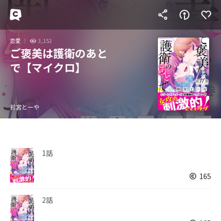
恋愛
3,152
ご褒美は護衛のあと
で【マイクロ】
鈴宮とーや
1話
165
2話