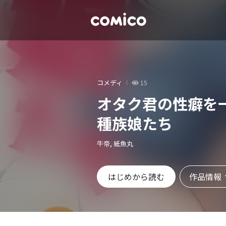
コメディ
15
オタク君の性癖を
種族娘たち
牛帝, 紙魚丸
作品情報
はじめから読む