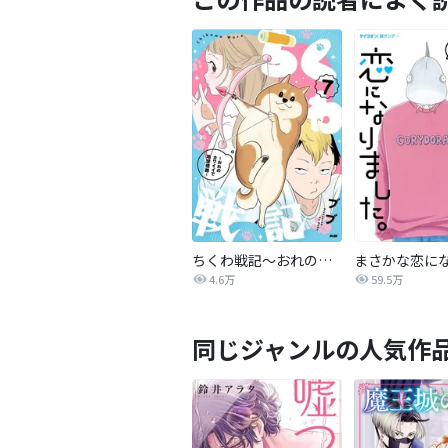
ちくわ戦記～おれのカワイイで地球侵略～
4.6万
59.5万
同じジャンルの人気作