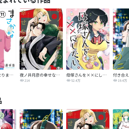
まさかな恋になりました。
夜ノ井月彦の幸せな地獄
母塚さんを××にしたい。
214
52.4万
19.4万
品