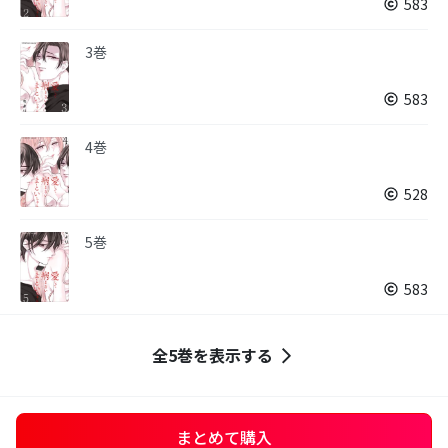
583
3巻
583
4巻
528
5巻
583
全5巻を表示する
まとめて購入