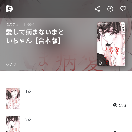
ミステリー
4
愛して病まないまと
いちゃん【合本版】
ちより
1巻
583
2巻