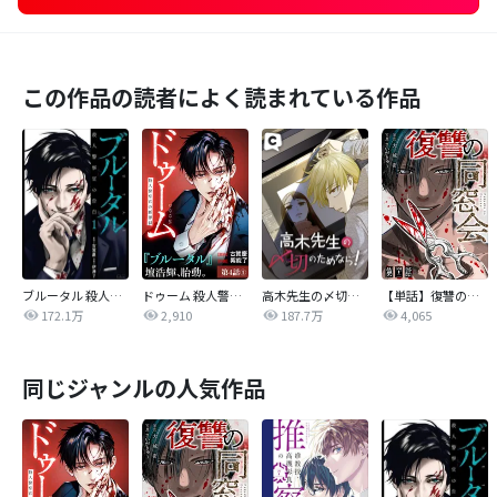
この作品の読者によく読まれている作品
ブルータル 殺人警察官の告白
ドゥーム 殺人警察官の断罪録 分冊版
高木先生の〆切のためなら！
【単話】復讐の同窓会
172.1万
2,910
187.7万
4,065
同じジャンルの人気作品