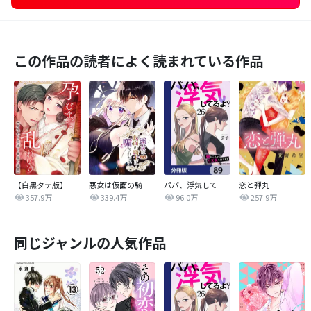
この作品の読者によく読まれている作品
【白黒タテ版】孕むまで乱れいけ～身代わり花嫁と軍服の猛愛
悪女は仮面の騎士に騙されない
パパ、浮気してるよ？娘と二人でクズ夫を捨てます【分冊版】
恋と弾丸
357.9万
339.4万
96.0万
257.9万
同じジャンルの人気作品