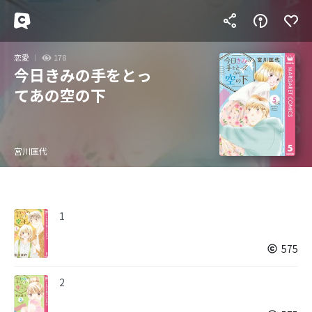
恋愛
178
今日きみの手をとっ
てあの空の下
宮川匡代
1
575
2