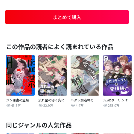
まとめて購入
この作品の読者によく読まれている作品
ジン秘書の監禁日記【タテヨミ】
流れ星の導く先に
ヘタレ創造神の宿題【タテヨミ】
3匹のダーリンは発情期
43.5万
32.9万
4.4万
253.0万
同じジャンルの人気作品