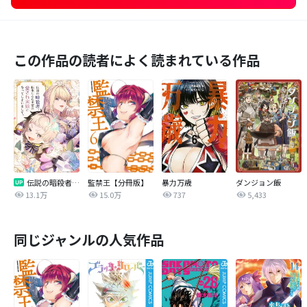
この作品の読者によく読まれている作品
伝説の暗殺者、転生したら王家の愛され末娘になってしまいまして。【タテヨミ】
監禁王【分冊版】
暴力万歳
ダンジョン飯
13.1万
15.0万
737
5,433
同じジャンルの人気作品