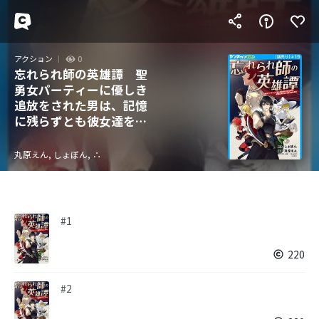
アクション
0
忘れられ師の英雄譚 聖
勇女パーティーに優しき
追放をされた男は、記憶
に残らずとも彼女達を救
う(話売り)
丸原えん, しょぼん, ∴
#1
220
#2