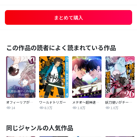
まとめて購入
この作品の読者によく読まれている作品
オフィーリアが公爵家を離れられない理由【単行本版】
ワールドトリガー
メテオ～超神速の救世主～【タテヨミ】
妖刀使いがチートスキルをもって異世界放浪 ～生まれ持ったチートは最強！！～
14
8.3万
1.8万
1.0万
同じジャンルの人気作品