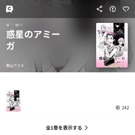
SF
0
惑星のアミー
ガ
貴山アスカ
242
全1巻を表示する